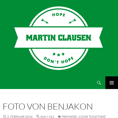
Suchen
Martin Clausen
ZUM
PRIMÄR
INHALT
MENÜ
SPRINGEN
FOTO VON BENJAKON
2. FEBRUAR 2016
626 × 412
PREMIERE „COME TOGETHER“