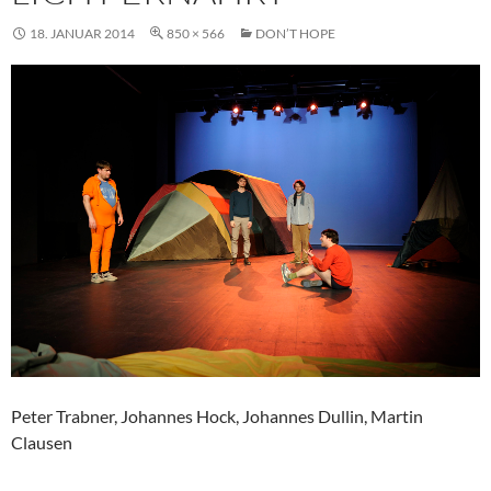
18. JANUAR 2014
850 × 566
DON’T HOPE
Peter Trabner, Johannes Hock, Johannes Dullin, Martin
Clausen